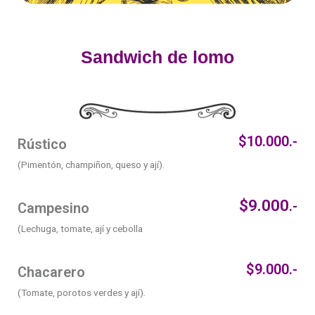
Sandwich de lomo
$10.000.-
Rústico
(Pimentón, champiñon, queso y ají).
$9.000
.-
Campesino
(Lechuga, tomate, ají y cebolla
$9.000.-
Chacarero
(Tomate, porotos verdes y ají).